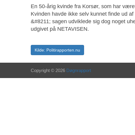
En 50-årig kvinde fra Korsør, som har været e
Kvinden havde ikke selv kunnet finde ud af 
&#8211; sagen udviklede sig dog noget uhel
udgivet på NETAVISEN.
Kilde: Politirapporten.nu
Copyright © 2026
Døgnrapport