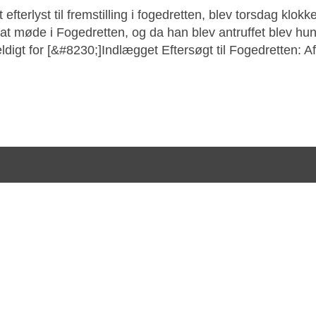
fterlyst til fremstilling i fogedretten, blev torsdag klokk
at møde i Fogedretten, og da han blev antruffet blev hun
digt for [&#8230;]Indlægget Eftersøgt til Fogedretten: A