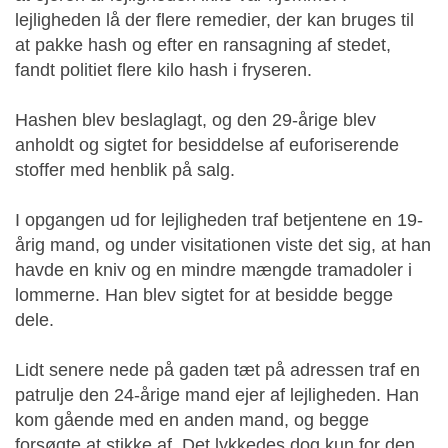
lejligheden lå der flere remedier, der kan bruges til
at pakke hash og efter en ransagning af stedet,
fandt politiet flere kilo hash i fryseren.
Hashen blev beslaglagt, og den 29-årige blev
anholdt og sigtet for besiddelse af euforiserende
stoffer med henblik på salg.
I opgangen ud for lejligheden traf betjentene en 19-
årig mand, og under visitationen viste det sig, at han
havde en kniv og en mindre mængde tramadoler i
lommerne. Han blev sigtet for at besidde begge
dele.
Lidt senere nede på gaden tæt på adressen traf en
patrulje den 24-årige mand ejer af lejligheden. Han
kom gående med en anden mand, og begge
forsøgte at stikke af. Det lykkedes dog kun for den